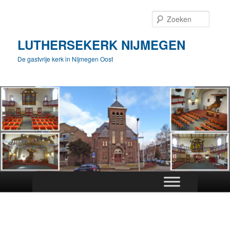
Spring
naar
Zoeke
de
primaire
LUTHERSEKERK NIJMEGEN
inhoud
De gastvrije kerk in Nijmegen Oost
Hoofdmenu