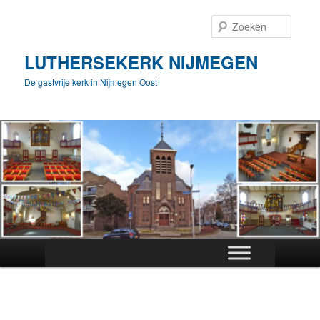
Spring
naar
Zoeke
de
primaire
LUTHERSEKERK NIJMEGEN
inhoud
De gastvrije kerk in Nijmegen Oost
Hoofdmenu